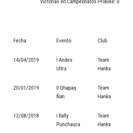
Victorias en Campeonatos ProBike: 0
Fecha
Evento
Club
Po
14/04/2019
I Andes
Team
4
Ultra
Hanka
20/01/2019
II Qhapaq
Team
5
Ñan
Hanka
12/08/2018
I Rally
Team
5
Punchauca
Hanka