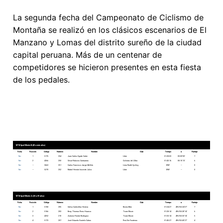
La segunda fecha del Campeonato de Ciclismo de
Montaña se realizó en los clásicos escenarios de El
Manzano y Lomas del distrito sureño de la ciudad
capital peruana. Más de un centenar de
competidores se hicieron presentes en esta fiesta
de los pedales.
MTB Sport Máster B (40 a más años)
Ficha
Posición
Código
Número
Nombre
Club
Tiempo
a
Puntaje
Ver
1
5175
254
Juan Carlos Ugarte Cutire
Libre
01:28:03
00:00’00’
7
Ver
2
4266
250
César Palacios Cantuarias
Ciclistas del Alba
01:43:16
00:15’13’
6
Ver
—
3663
251
Carlos Francisco Jaeger Bellido
Lima North Cycling
DNF
—
0
Ver
—
5270
252
Rafael Hernán Inocente Julca
Libre
DNF
—
0
MTB Sport Máster A (30 a 39 años)
Ficha
Posición
Código
Número
Nombre
Club
Tiempo
a
Puntaje
Ver
1
5158
205
Idelso Cadenillas Herrera
Keniro Bike
01:24:27
496153:24’27’
7
Ver
2
5166
203
Kerry Thomas Perez Huanca
Team Moxie
01:28:14
496153:28’14’
6
Ver
3
4252
210
Antonio Florián Rodríguez
Team Moxie
01:33:14
496153:33’14’
5
Ver
4
5173
207
José Eduardo Gastelo Cubas
Perú Sin Fronteras
01:45:27
496153:45’27’
4