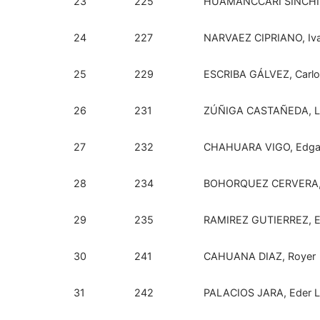
23
225
HUAMANCCARI SINCHI, 
24
227
NARVAEZ CIPRIANO, Iv
25
229
ESCRIBA GÁLVEZ, Carl
26
231
ZÚÑIGA CASTAÑEDA, Lu
27
232
CHAHUARA VIGO, Edgar
28
234
BOHORQUEZ CERVERA, 
29
235
RAMIREZ GUTIERREZ, Ef
30
241
CAHUANA DIAZ, Royer
31
242
PALACIOS JARA, Eder L