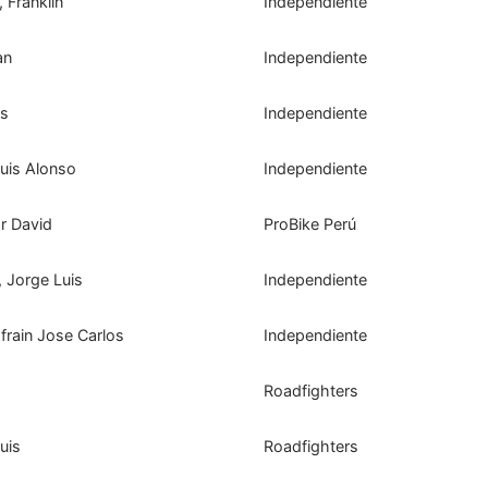
Franklin
Independiente
an
Independiente
os
Independiente
is Alonso
Independiente
 David
ProBike Perú
Jorge Luis
Independiente
rain Jose Carlos
Independiente
Roadfighters
uis
Roadfighters