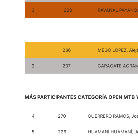
3
228
RAVANAL PAYANO,
1
236
MEGO LÓPEZ, Alej
2
237
GARAGATE AGRAMO
MÁS PARTICIPANTES CATEGORÍA OPEN MTB
4
270
GUERRERO RAMOS, Jos
5
226
HUAMANÍ HUAMANÍ, J