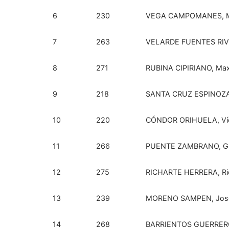
6
230
VEGA CAMPOMANES, Ma
7
263
VELARDE FUENTES RIVER
8
271
RUBINA CIPIRIANO, Ma
9
218
SANTA CRUZ ESPINOZA
10
220
CÓNDOR ORIHUELA, Ví
11
266
PUENTE ZAMBRANO, Gi
12
275
RICHARTE HERRERA, Ri
13
239
MORENO SAMPEN, Jose
14
268
BARRIENTOS GUERRERO