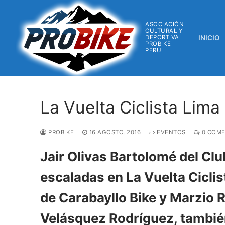
ASOCIACIÓN
CULTURAL Y
DEPORTIVA
INICIO
PROBIKE
PERÚ
La Vuelta Ciclista Lima
PROBIKE
16 AGOSTO, 2016
EVENTOS
0 COME
Jair Olivas Bartolomé del Clu
escaladas en La Vuelta Cicli
de Carabayllo Bike y Marzio 
Velásquez Rodríguez, tambié