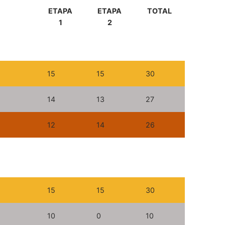
ETAPA
ETAPA
TOTAL
1
2
15
15
30
14
13
27
12
14
26
15
15
30
10
0
10