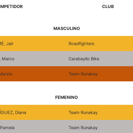
MPETIDOR
CLUB
MASCULINO
, Jair
Roadfighters
 Marco
Carabayllo Bike
Marzio
Team Runakay
FEMENINO
GUEZ, Diana
Team Runakay
Pamela
Team Runakay