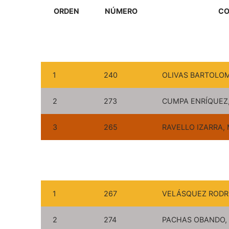
ORDEN
NÚMERO
CO
1
240
OLIVAS BARTOLOMÉ
2
273
CUMPA ENRÍQUEZ,
3
265
RAVELLO IZARRA, 
1
267
VELÁSQUEZ RODRÍ
2
274
PACHAS OBANDO, 