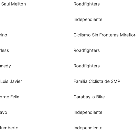
Saul Meliton
Roadfighters
Independiente
nino
Ciclismo Sin Fronteras Miraflo
less
Roadfighters
nnedy
Roadfighters
uis Javier
Familia Ciclista de SMP
rge Felix
Carabayllo Bike
avo
Independiente
Humberto
Independiente