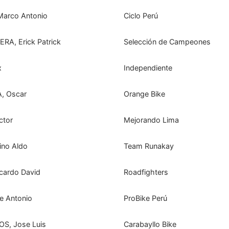
rco Antonio
Ciclo Perú
A, Erick Patrick
Selección de Campeones
x
Independiente
, Oscar
Orange Bike
ctor
Mejorando Lima
no Aldo
Team Runakay
cardo David
Roadfighters
 Antonio
ProBike Perú
S, Jose Luis
Carabayllo Bike