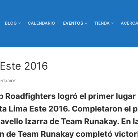
BLOG
CALENDARIO
EVENTOS
TIENDA
ACERCA
 Este 2016
NTARIOS
b Roadfighters logró el primer lugar
sta Lima Este 2016. Completaron el
Ravello Izarra de Team Runakay. En l
n de Team Runakay completó victori