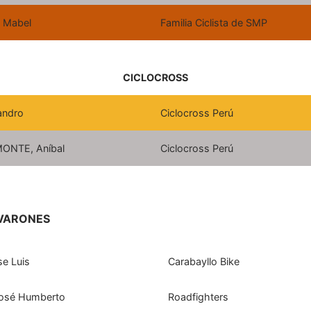
 Mabel
Familia Ciclista de SMP
CICLOCROSS
andro
Ciclocross Perú
NTE, Aníbal
Ciclocross Perú
 VARONES
e Luis
Carabayllo Bike
osé Humberto
Roadfighters