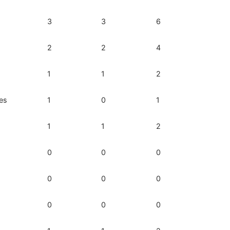
3
3
6
2
2
4
1
1
2
res
1
0
1
1
1
2
0
0
0
0
0
0
0
0
0