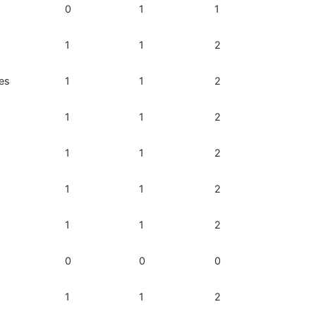
0
1
1
1
1
2
res
1
1
2
1
1
2
1
1
2
1
1
2
1
1
2
0
0
0
1
1
2