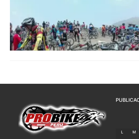
PUBLICA
L
M