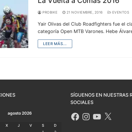
La Vuelta a Comas 2016
PROBIKE
21 NOVIEMBRE, 2016
EVENTOS
Yair Olivas del Club Roadfighters fue el
categoría Open MTB Varones. Hebe Álvar
LEER MÁS...
CIONES
SÍGUENOS EN NUESTRAS 
SOCIALES
agosto 2026
X
J
V
S
D