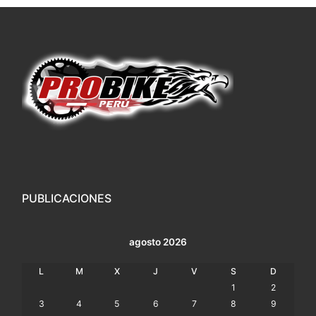
PUBLICACIONES
agosto 2026
L
M
X
J
V
S
D
1
2
3
4
5
6
7
8
9