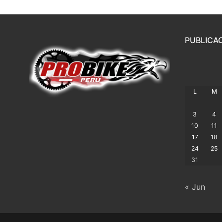
PUBLICA
L
M
3
4
10
11
17
18
24
25
31
« Jun