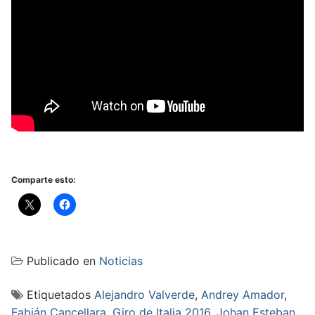
Comparte esto:
Publicado en
Noticias
Etiquetados
Alejandro Valverde
,
Andrey Amador
,
Fabián Cancellara
,
Giro de Italia 2016
,
Johan Esteban