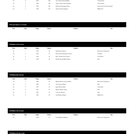
Ver
4
6322
503
Jois Jomar Herrera Santillan
Team Herrera
Ver
5
6323
504
Jluymi Jandro Herrera Santillan
Team Herrera
Ver
6
7533
506
Caleb Israel Chumpate Pareja
Asociación de Ciclismo Infantil
Ver
7
7528
507
Jheremi Quinto Campeán
ProBike Perú
MTB Junior Varones (17 a 18 años)
Ficha
Orden
Código
Número
Nombres
Club
MTB Máster A (30 a 39 años)
Ficha
Orden
Código
Número
Nombres
Club
Ver
1
1695
60
Edgar Pasco Carrasco
Selección de Campeones
Ver
2
4170
61
Percy Orestes Salvatierra Gomez
Team Rvx
Ver
3
5166
63
Kerry Thomas Perez Huanca
Team Moxie
Ver
4
7530
64
Nicolás Enrique Martin Pagani
Libre
MTB Máster B (40 a 49 años)
Ficha
Orden
Código
Número
Nombres
Club
Ver
1
5326
90
Raphael Xavier Guevara Castillo
Selección de Campeones
Ver
2
6336
91
José Huancas Balvin
Libre
Ver
3
7527
92
Ipurre Nilo Ucharima
Team Rimm
Ver
4
6331
93
Roberts Villegas Arraez
Libre
Ver
5
5323
95
Tony Luis Navarro
Libre
Ver
6
1347
98
José Moreno Sampen
ProBike Perú
MTB Máster C (50 a 59 años)
Ficha
Orden
Código
Número
Nombres
Club
Ver
1
5335
97
Cecil Villagarcia Rabanal
Selección de Campeones
MTB Máster D (60 años a más)