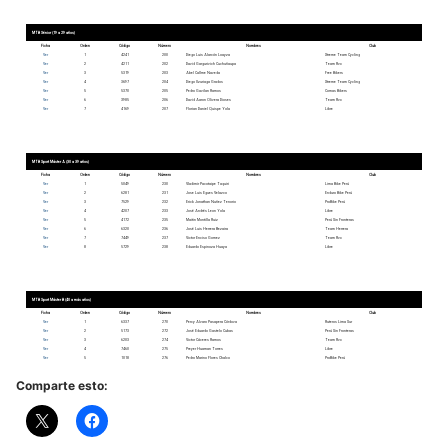
MTB Sénior (19 a 29 años)
Ficha
Orden
Código
Número
Nombres
Club
Ver
1
4241
200
Diego Luis Alarcón Loayza
Xtreme Team Cycling
Ver
2
4211
202
David Gargurivich Cuchuñaupa
Team Rvx
Ver
3
5319
203
Abel Callme Naveda
Free Bikers
Ver
4
3697
204
Diego Uzuriaga Grados
Xtreme Team Cycling
Ver
5
5370
205
Pedro Gavilan Ramos
Comas Bikers
Ver
6
3985
206
David Aaron Olivera Dioses
Team Rvx
Ver
7
4169
207
Florian Daniel Quispe Yola
Libre
MTB Sport Máster A (30 a 39 años)
Ficha
Orden
Código
Número
Nombres
Club
Ver
1
5049
230
Vladimir Pacotaipe Taquiri
Lima Bike Perú
Ver
2
6281
231
Jose Luis Egues Velazco
Enduro Bike Perú
Ver
3
7529
232
Erick Jonathan Nuñez Tenorio
ProBike Perú
Ver
4
4207
233
José Andrés Leon Yola
Libre
Ver
5
4172
235
Maitin Montilla Ruiz
Perú Sin Fronteras
Ver
6
6320
236
José Luis Herrera Bezaira
Team Herrera
Ver
7
7449
237
Victor Enciso Gomez
Team Rvx
Ver
8
5729
238
Eduardo Espinoza Huaya
Libre
MTB Sport Máster B (40 a más años)
Ficha
Orden
Código
Número
Nombres
Club
Ver
1
6337
270
Percy Alvaro Pasapera Córdova
Ruteros Lima Sur
Ver
2
5173
272
José Eduardo Gastelo Cubas
Perú Sin Fronteras
Ver
3
6203
274
Victor Cáceres Ramos
Team Rvx
Ver
4
7460
275
Preyer Huaman Torres
Libre
Ver
5
1018
276
Pedro Marino Flores Chalco
ProBike Perú
Comparte esto: