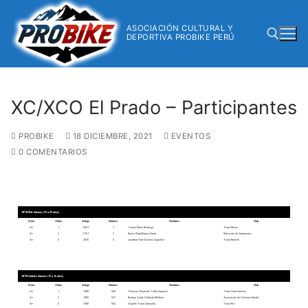
ASOCIACIÓN CULTURAL Y
DEPORTIVA PROBIKE PERÚ
XC/XCO El Prado – Participantes
PROBIKE
18 DICIEMBRE, 2021
EVENTOS
0 COMENTARIOS
MTB Élite Varones (19 a 29 años)
Ficha
Orden
Código
Número
Nombres
Club
Ver
1
6201
1
Tomas Rubio Reategui
Team Moxie
Ver
2
5191
2
Xavier Chapilliquen Duran
Selección de Campeones
Ver
3
2035
3
Jonathan Earl Cisneros Qquellon
Team Bianchi
MTB Cadetes Varones (15 a 16 años)
Ficha
Orden
Código
Número
Nombres
Club
Ver
1
7380
500
Yeferson Alejandro Tanta Aparicio
Team Correcaminos
Ver
2
7459
501
Rodrigo André Gallardo Mellado
Asociación de Ciclismo Infantil
Ver
3
7388
502
Angello Teran Camacho
Team Rvx