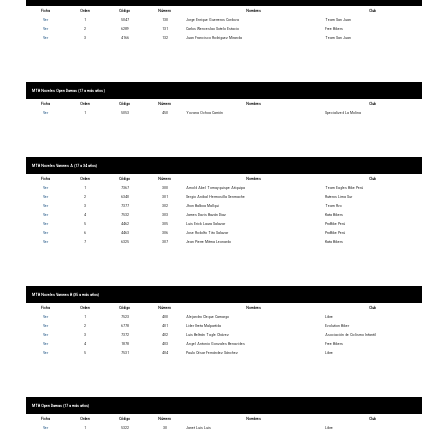
Ficha
Orden
Código
Número
Nombres
Club
Ver
1
5047
130
Jorge Enrique Guerreros Cordova
Team San Juan
Ver
2
6289
131
Carlos Wenceslao Sotelo Estacio
Free Bikers
Ver
3
4166
132
Juan Francisco Rodriguez Miranda
Team San Juan
MTB Noveles Open Damas (17 a más años )
Ficha
Orden
Código
Número
Nombres
Club
Ver
1
5053
450
Yovana Ochoa Carrión
Specialized La Molina
MTB Noveles Varones A (17 a 34 años)
Ficha
Orden
Código
Número
Nombres
Club
Ver
1
7367
300
Arnold Abel Tomayquispe Atiquipa
Team Eagles Bike Perú
Ver
2
6340
301
Sergio Anibal Hermosilla Senmache
Ruteros Lima Sur
Ver
3
7377
302
Jhon Balboa Mallqui
Team Rvx
Ver
4
7532
303
James Davis Bazán Diaz
Kata Bikers
Ver
5
4462
305
Luis Erick Laura Salazar
ProBike Perú
Ver
6
4463
306
Jose Rodolfo Tito Salazar
ProBike Perú
Ver
7
6325
307
Jean Pierre Mitma Leonardo
Kata Bikers
MTB Noveles Varones B (35 a más años)
Ficha
Orden
Código
Número
Nombres
Club
Ver
1
7523
400
Alejandro Cleque Camargo
Libre
Ver
2
6778
401
Lider Ureta Malpartida
Evolution Biker
Ver
3
7372
402
Luis Beltrán Tagle Chávez
Asociación de Ciclismo Infantil
Ver
4
1878
403
Angel Antonio Gonzales Benavides
Free Bikers
Ver
5
7531
404
Paulo César Fernández Sánchez
Libre
MTB Open Damas (17 a más años)
Ficha
Orden
Código
Número
Nombres
Club
Ver
1
5322
30
Janet Luis Luis
Libre